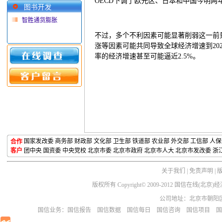
OECD下调了欧元区、日本和中国今明两
图书开发
智胜通货膨胀
不过，多个不利因素可能显著削弱这一前
涨等因素可能共同导致全球经济增速到20
率的经济增速甚至可能逼近2.5%。
国家发改委
商务部
财政部
文化部
卫生部
铁道部
农业部 外交部 工信部 人
合作
客户
团中央
国资委
中央党校
北京市委
北京市政府
北京市人大
北京市发改委
浙
关于我们
|
免责声明
|
版权所有 Copyright© 2009-2012 国信在线(
公司地址：北京市朝阳区芳园
国信业务：
国信报告
国信数据
国信每日
国信咨询
国信项目
国