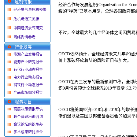
危机情报
经济合作与发展组织
(Organization fo
经济景气与危机预警
缓的“弹药”已基本用尽，全球各国政府
危机与通货膨胀
中国经济景气研究
不过，全球最大的几个经济体之间因贸易
网络舆情参考
行业发展
OECD依然预计，全球经济未来几年将
能源产业发展报告
价上涨破坏软着陆的风险正日益加大。
能源产业研究报告
石化行业动态报告
电力行业动态报告
OECD在周三发布的最新预测中称，全球经济
钢铁行业动态报告
织9月份曾预计全球经济2019年将增长3.7
产品市场细分报告
服务项目
高层决策情报专供
OECD将美国经济2018年和2019年的
渐消退以及美国联邦储备委员会的加息举措
政企管理培训咨询
会议论坛组织承办
学术成果研讨推介